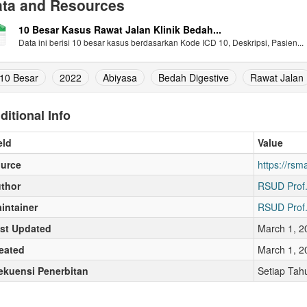
ta and Resources
10 Besar Kasus Rawat Jalan Klinik Bedah...
Data ini berisi 10 besar kasus berdasarkan Kode ICD 10, Deskripsi, Pasien...
10 Besar
2022
Abiyasa
Bedah Digestive
Rawat Jalan
ditional Info
eld
Value
urce
https://rs
thor
RSUD Prof.
intainer
RSUD Prof.
st Updated
March 1, 2
eated
March 1, 2
ekuensi Penerbitan
Setiap Tah