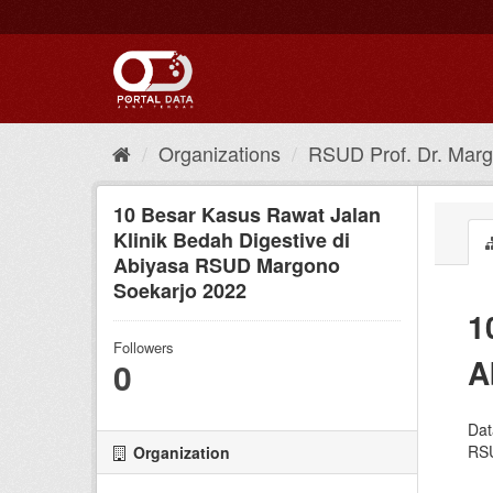
Skip
to
content
Organizations
RSUD Prof. Dr. Marg
10 Besar Kasus Rawat Jalan
Klinik Bedah Digestive di
Abiyasa RSUD Margono
Soekarjo 2022
1
Followers
A
0
Dat
RSU
Organization