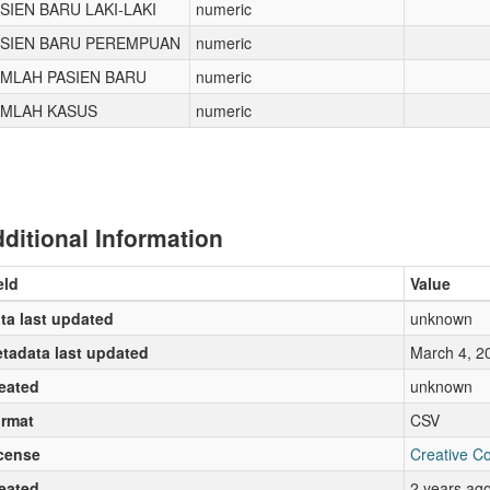
SIEN BARU LAKI-LAKI
numeric
ASIEN BARU PEREMPUAN
numeric
MLAH PASIEN BARU
numeric
UMLAH KASUS
numeric
ditional Information
eld
Value
ta last updated
unknown
tadata last updated
March 4, 2
eated
unknown
rmat
CSV
cense
Creative C
eated
2 years ag