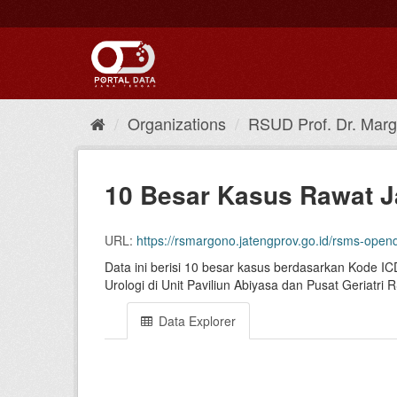
Skip
to
content
Organizations
RSUD Prof. Dr. Marg
10 Besar Kasus Rawat Ja
URL:
https://rsmargono.jatengprov.go.id/rsms-opendata/dataset/view/?resour
Data ini berisi 10 besar kasus berdasarkan Kode IC
Urologi di Unit Paviliun Abiyasa dan Pusat Geriatr
Data Explorer