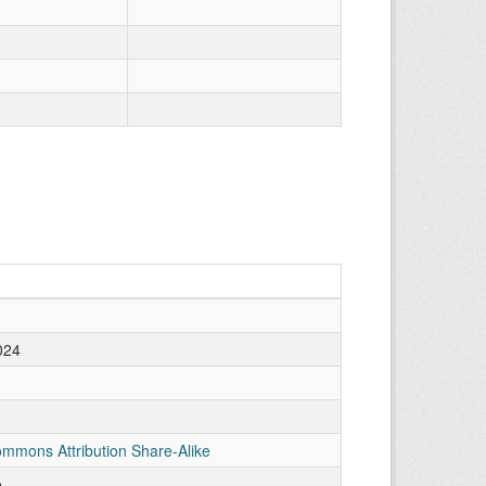
024
ommons Attribution Share-Alike
o