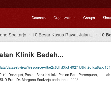
Datasets
Organizations
Groups
Show
ono Soekarjo
10 Besar Kasus Rawat Jalan...
10 Be
lan Klinik Bedah...
ce=dbe2c6df-d3bd-4927-b8fd-2c1ca8abc154&download=dbe2c6df-d3bd-4927-b8fd-2c1ca8abc154&name=10-besar-kasus
D 10, Deskripsi, Pasien Baru laki-laki, Pasien Baru Perempuan, Jumla
i RSUD Prof. Dr. Margono Soekarjo pada tahun 2023