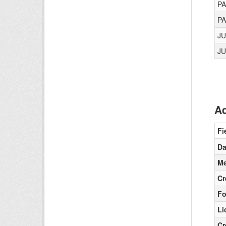
PA
P
JU
J
Ad
Fi
Da
Me
Cr
Fo
Li
Cr