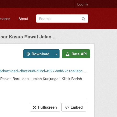
Log in
cases
About
sar Kasus Rawat Jalan...
Download
Data API
-rawat-jalan-klinik-bedah-urologi-di-abiyasa-rsud-margono-soekarjo-2023.csv
h Pasien Baru, dan Jumlah Kunjungan Klinik Bedah
Fullscreen
Embed