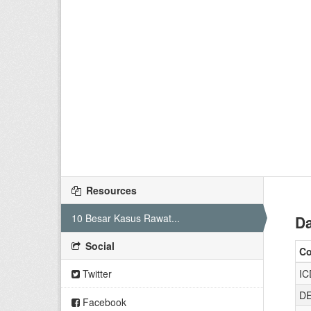
Resources
10 Besar Kasus Rawat...
Da
Social
C
Twitter
IC
DE
Facebook