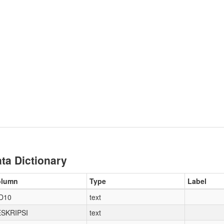
ta Dictionary
olumn
Type
Label
D10
text
SKRIPSI
text