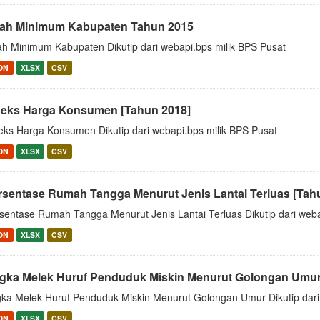
ah Minimum Kabupaten Tahun 2015
h Minimum Kabupaten Dikutip dari webapi.bps milik BPS Pusat
ON
XLSX
CSV
deks Harga Konsumen [Tahun 2018]
eks Harga Konsumen Dikutip dari webapi.bps milik BPS Pusat
ON
XLSX
CSV
rsentase Rumah Tangga Menurut Jenis Lantai Terluas [Tah
sentase Rumah Tangga Menurut Jenis Lantai Terluas Dikutip dari weba
ON
XLSX
CSV
gka Melek Huruf Penduduk Miskin Menurut Golongan Umur
ka Melek Huruf Penduduk Miskin Menurut Golongan Umur Dikutip dari
ON
XLSX
CSV