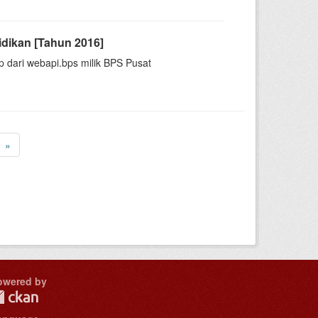
idikan [Tahun 2016]
p dari webapi.bps milik BPS Pusat
»
owered by