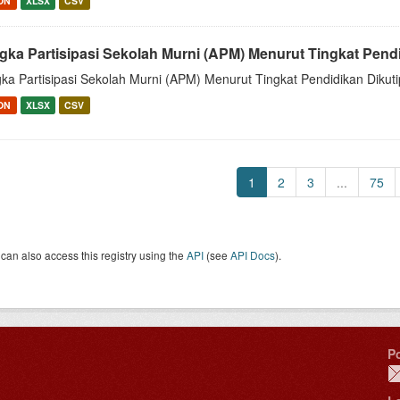
ON
XLSX
CSV
gka Partisipasi Sekolah Murni (APM) Menurut Tingkat Pend
ka Partisipasi Sekolah Murni (APM) Menurut Tingkat Pendidikan Dikuti
ON
XLSX
CSV
1
2
3
...
75
can also access this registry using the
API
(see
API Docs
).
P