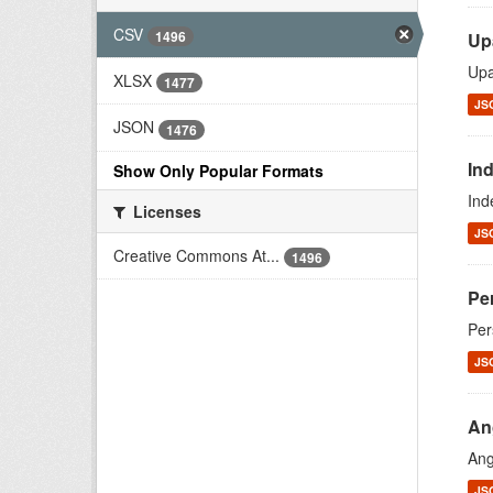
CSV
1496
Up
Upa
XLSX
1477
JS
JSON
1476
In
Show Only Popular Formats
Ind
Licenses
JS
Creative Commons At...
1496
Pe
Per
JS
An
Ang
JS