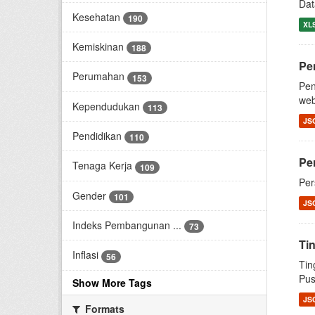
Dat
Kesehatan
190
XL
Kemiskinan
188
Pe
Perumahan
153
Pen
web
Kependudukan
113
JS
Pendidikan
110
Pe
Tenaga Kerja
109
Per
Gender
101
JS
Indeks Pembangunan ...
73
Ti
Inflasi
56
Tin
Pus
Show More Tags
JS
Formats