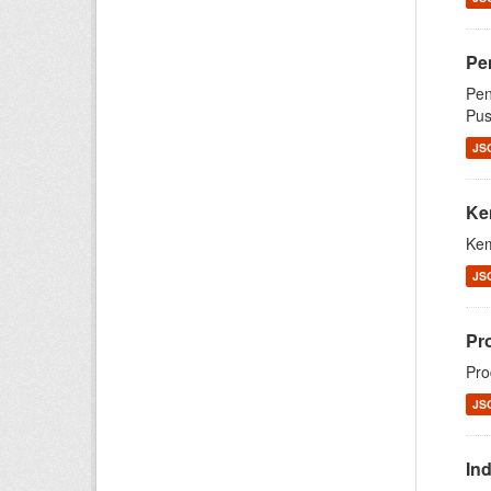
Pe
Pen
Pus
JS
Ke
Kem
JS
Pr
Pro
JS
In