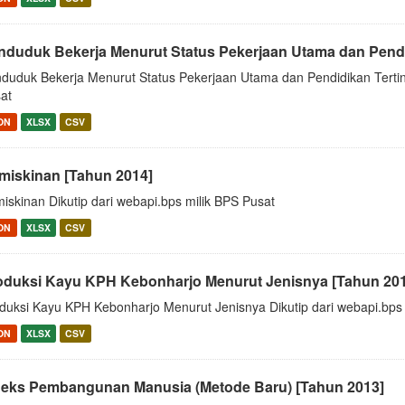
nduduk Bekerja Menurut Status Pekerjaan Utama dan Pendidi
duduk Bekerja Menurut Status Pekerjaan Utama dan Pendidikan Terting
at
ON
XLSX
CSV
miskinan [Tahun 2014]
iskinan Dikutip dari webapi.bps milik BPS Pusat
ON
XLSX
CSV
oduksi Kayu KPH Kebonharjo Menurut Jenisnya [Tahun 20
duksi Kayu KPH Kebonharjo Menurut Jenisnya Dikutip dari webapi.bps 
ON
XLSX
CSV
deks Pembangunan Manusia (Metode Baru) [Tahun 2013]