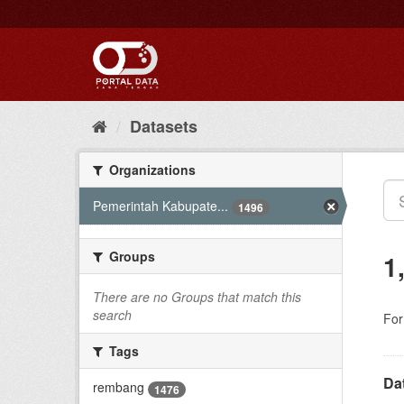
Skip
to
content
Datasets
Organizations
Pemerintah Kabupate...
1496
Groups
1
There are no Groups that match this
search
For
Tags
Da
rembang
1476