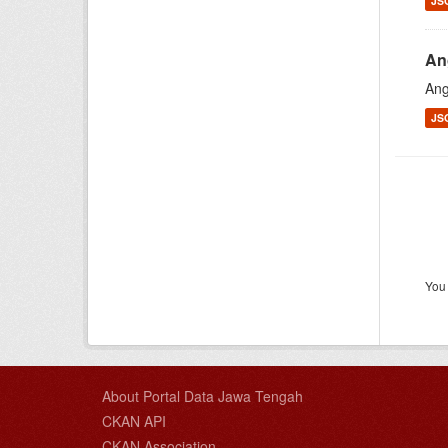
JS
An
Ang
JS
You 
About Portal Data Jawa Tengah
CKAN API
CKAN Association