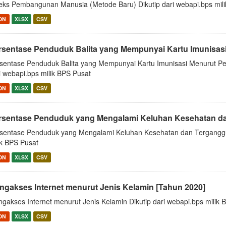
eks Pembangunan Manusia (Metode Baru) Dikutip dari webapi.bps mil
ON
XLSX
CSV
rsentase Penduduk Balita yang Mempunyai Kartu Imunisasi 
sentase Penduduk Balita yang Mempunyai Kartu Imunisasi Menurut Pe
i webapi.bps milik BPS Pusat
ON
XLSX
CSV
rsentase Penduduk yang Mengalami Keluhan Kesehatan dan
sentase Penduduk yang Mengalami Keluhan Kesehatan dan Terganggu K
ik BPS Pusat
ON
XLSX
CSV
ngakses Internet menurut Jenis Kelamin [Tahun 2020]
gakses Internet menurut Jenis Kelamin Dikutip dari webapi.bps milik 
ON
XLSX
CSV