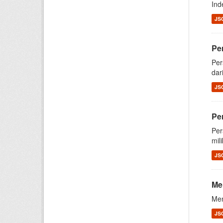
Ind
JS
Pe
Per
dar
JS
Pe
Per
mil
JS
Me
Men
JS