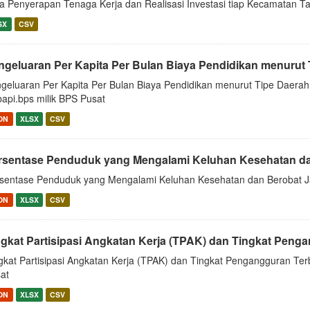
a Penyerapan Tenaga Kerja dan Realisasi Investasi tiap Kecamatan T
SX
CSV
ngeluaran Per Kapita Per Bulan Biaya Pendidikan menurut T
geluaran Per Kapita Per Bulan Biaya Pendidikan menurut Tipe Daerah 
api.bps milik BPS Pusat
ON
XLSX
CSV
rsentase Penduduk yang Mengalami Keluhan Kesehatan dan
sentase Penduduk yang Mengalami Keluhan Kesehatan dan Berobat Jal
ON
XLSX
CSV
ngkat Partisipasi Angkatan Kerja (TPAK) dan Tingkat Penga
gkat Partisipasi Angkatan Kerja (TPAK) dan Tingkat Pengangguran Terb
at
ON
XLSX
CSV