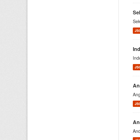
Se
Sek
JS
In
Ind
JS
An
Ang
JS
An
And