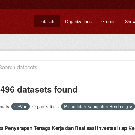
Datasets
Organizations
Groups
Show
,496 datasets found
mats:
CSV
Organizations:
Pemerintah Kabupaten Rembang
ta Penyerapan Tenaga Kerja dan Realisasi Investasi tiap 