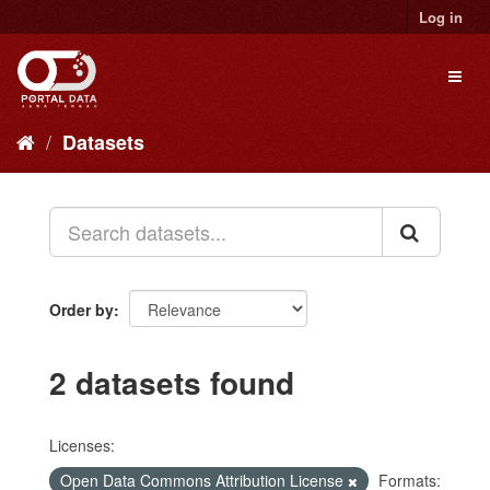
Skip
Log in
to
content
Toggl
naviga
Datasets
Order by
2 datasets found
Licenses:
Open Data Commons Attribution License
Formats: