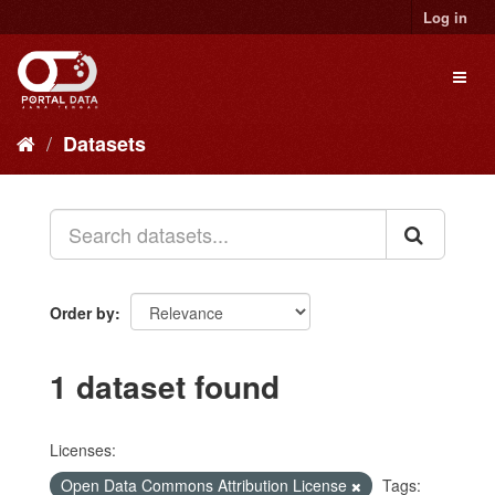
Skip
Log in
to
content
Toggl
naviga
Datasets
Order by
1 dataset found
Licenses:
Open Data Commons Attribution License
Tags: