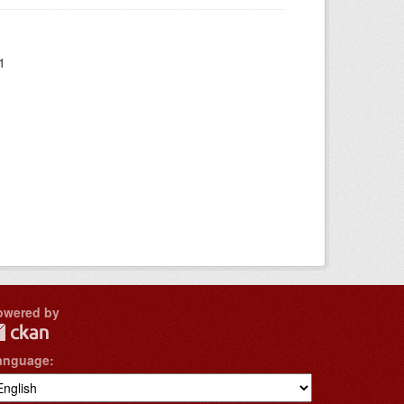
1
owered by
anguage