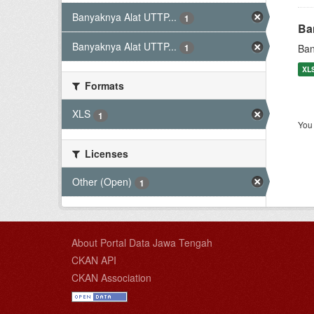
Banyaknya Alat UTTP...
1
Ba
Banyaknya Alat UTTP...
Ban
1
XL
Formats
XLS
1
You 
Licenses
Other (Open)
1
About Portal Data Jawa Tengah
CKAN API
CKAN Association