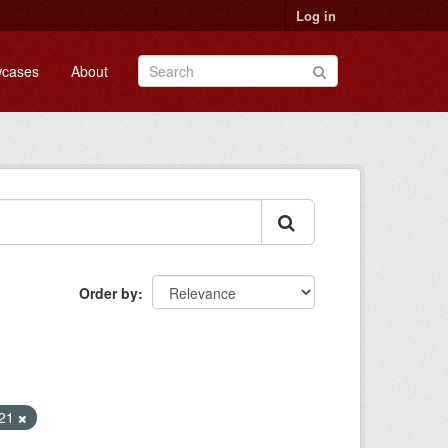
Log in
cases
About
Order by
021