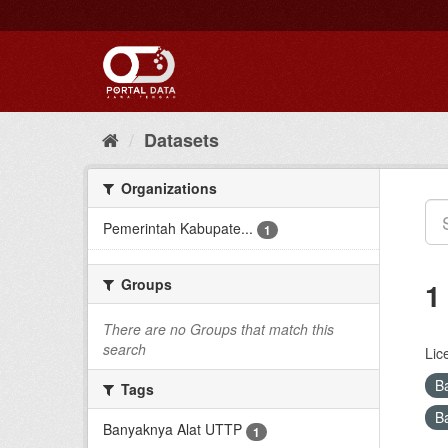
Skip
to
content
Datasets
Organizations
Pemerintah Kabupate...
1
Groups
1
There are no Groups that match this
search
Lic
B
Tags
B
Banyaknya Alat UTTP
1