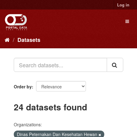
Skip
Log in
to
content
Toggl
naviga
Datasets
Order by
24 datasets found
Organizations:
Dinas Peternakan Dan Kesehatan Hewan