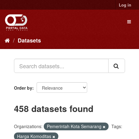
Skip
Log in
to
content
Toggl
naviga
Datasets
Order by
458 datasets found
Organizations:
Pemerintah Kota Semarang
Tags:
Harga Komoditas