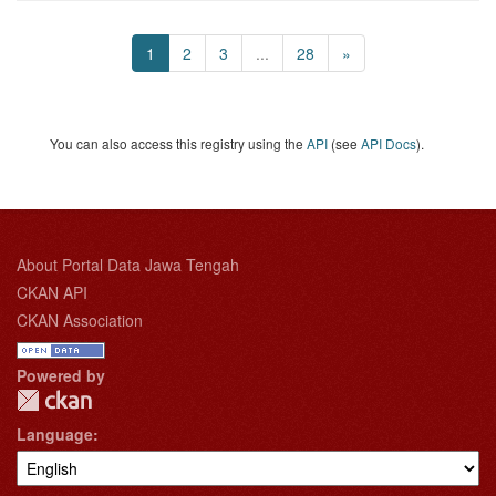
1
2
3
...
28
»
You can also access this registry using the
API
(see
API Docs
).
About Portal Data Jawa Tengah
CKAN API
CKAN Association
Powered by
Language