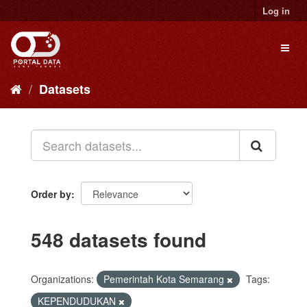
Skip
Log in
to
content
Toggl
naviga
Datasets
Order by
548 datasets found
Organizations:
Pemerintah Kota Semarang
Tags:
KEPENDUDUKAN