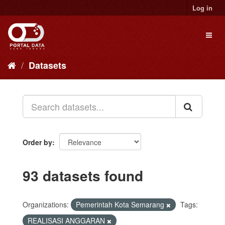
Skip
Log in
to
content
Toggl
naviga
Datasets
Order by
93 datasets found
Organizations:
Pemerintah Kota Semarang
Tags:
REALISASI ANGGARAN