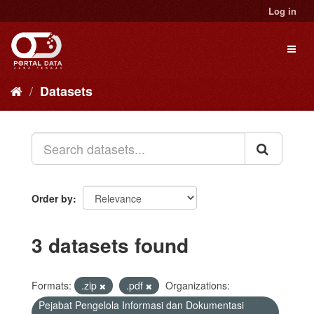
Skip
Log in
to
content
Toggl
naviga
Datasets
Order by
3 datasets found
Formats:
.zip
.pdf
Organizations:
Pejabat Pengelola Informasi dan Dokumentasi