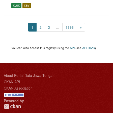
XLSX
CSV
1
2
3
...
1396
»
You can also access this registry using the
API
(see
API Docs
).
About Portal Data Jawa Tengah
CKAN API
CKAN Association
Powered by