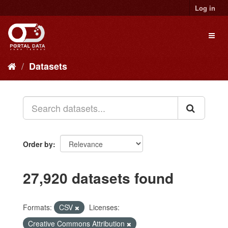
Skip
Log in
to
content
Toggl
naviga
Datasets
Order by
27,920 datasets found
Formats:
CSV
Licenses:
Creative Commons Attribution