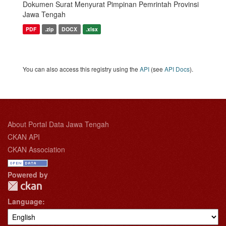
Dokumen Surat Menyurat Pimpinan Pemrintah Provinsi
Jawa Tengah
PDF
.zip
DOCX
.xlsx
You can also access this registry using the
API
(see
API Docs
).
About Portal Data Jawa Tengah
CKAN API
CKAN Association
Powered by
Language