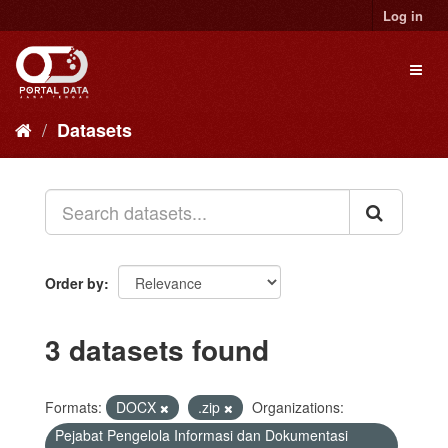
Skip
Log in
to
content
Toggl
naviga
Datasets
Order by
3 datasets found
Formats:
DOCX
.zip
Organizations:
Pejabat Pengelola Informasi dan Dokumentasi