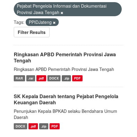
Pejabat Pengelola Informasi dan Dokumentasi
Provinsi Jawa Tengah
Tags:
PPIDJateng
Filter Results
Ringkasan APBD Pemerintah Provinsi Jawa
Tengah
Ringkasan APBD Pemerintah Provinsi Jawa Tengah
RAR
.rar
.pdf
DOCX
.zip
PDF
SK Kepala Daerah tentang Pejabat Pengelola
Keuangan Daerah
Penunjukan Kepala BPKAD selaku Bendahara Umum
Daerah
DOCX
.pdf
.zip
PDF