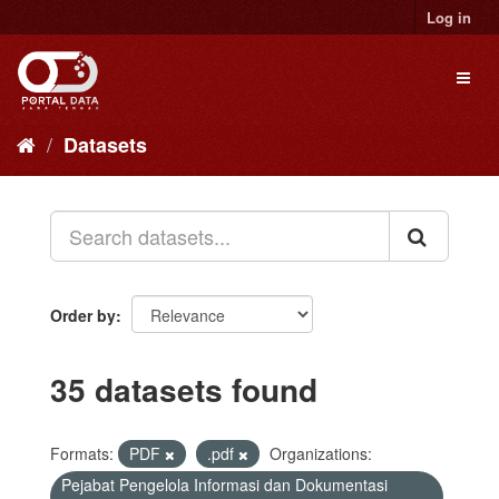
Skip
Log in
to
content
Toggl
naviga
Datasets
Order by
35 datasets found
Formats:
PDF
.pdf
Organizations:
Pejabat Pengelola Informasi dan Dokumentasi