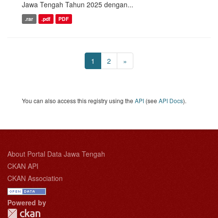
Jawa Tengah Tahun 2025 dengan...
.rar
.pdf
PDF
1
2
»
You can also access this registry using the
API
(see
API Docs
).
About Portal Data Jawa Tengah
CKAN API
CKAN Association
Powered by