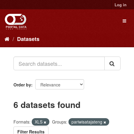
Skip
Log in
to
content
Toggl
naviga
Datasets
Order by
6 datasets found
Formats:
XLS
Groups:
pariwisatajateng
Filter Results