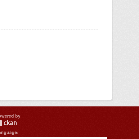
owered by
anguage