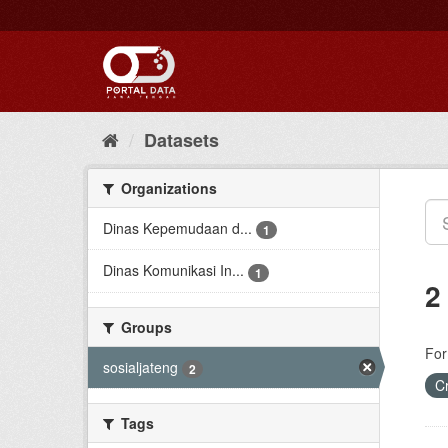
Skip
to
content
Datasets
Organizations
Dinas Kepemudaan d...
1
Dinas Komunikasi In...
1
2
Groups
For
sosialjateng
2
C
Tags