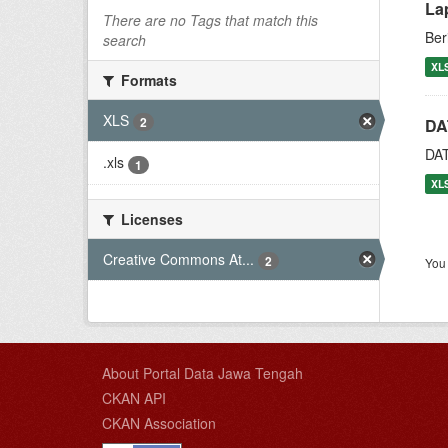
La
There are no Tags that match this
Ber
search
XL
Formats
XLS
2
DA
DA
.xls
1
XL
Licenses
Creative Commons At...
2
You 
About Portal Data Jawa Tengah
CKAN API
CKAN Association