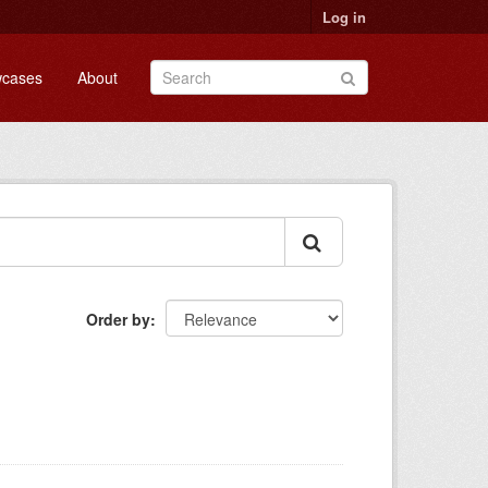
Log in
cases
About
Order by