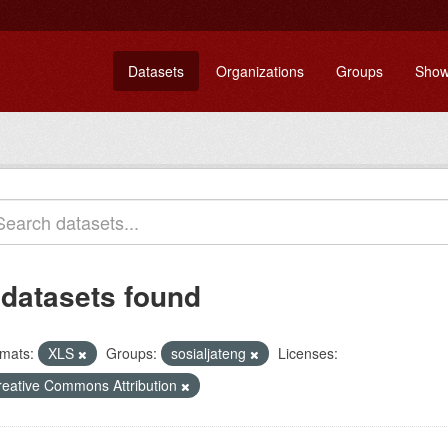
Datasets
Organizations
Groups
Show
 datasets found
mats:
XLS
Groups:
sosialjateng
Licenses:
reative Commons Attribution