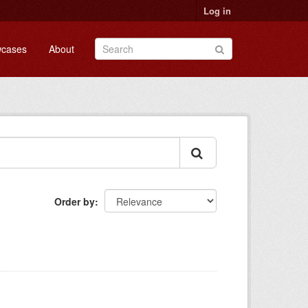
Log in
cases
About
Order by