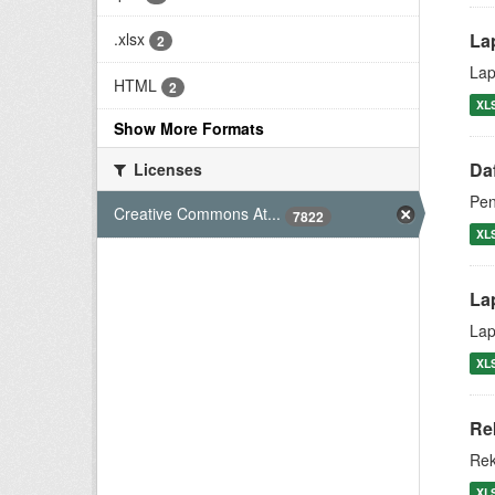
.xlsx
La
2
Lap
HTML
2
XL
Show More Formats
Da
Licenses
Pen
Creative Commons At...
7822
XL
La
Lap
XL
Re
Rek
XL