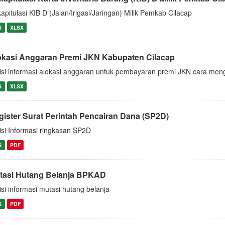
apitulasi KIB D (Jalan/Irigasi/Jaringan) Milik Pemkab Cilacap
S
XLSX
okasi Anggaran Premi JKN Kabupaten Cilacap
isi informasi alokasi anggaran untuk pembayaran premi JKN cara m
S
XLSX
gister Surat Perintah Pencairan Dana (SP2D)
isi Informasi ringkasan SP2D
S
PDF
tasi Hutang Belanja BPKAD
isi informasi mutasi hutang belanja
S
PDF