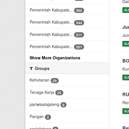
Dat
Pemerintah Kabupate...
XL
360
Pemerintah Kabupate...
344
Ju
Pemerintah Kabupate...
211
Jum
XL
Pemerintah Kabupate...
201
Show More Organizations
BO
Groups
Kum
XL
Kehutanan
29
Tenaga Kerja
25
RU
Ren
pariwisatajateng
6
XL
Pangan
2
Re
sosialjateng