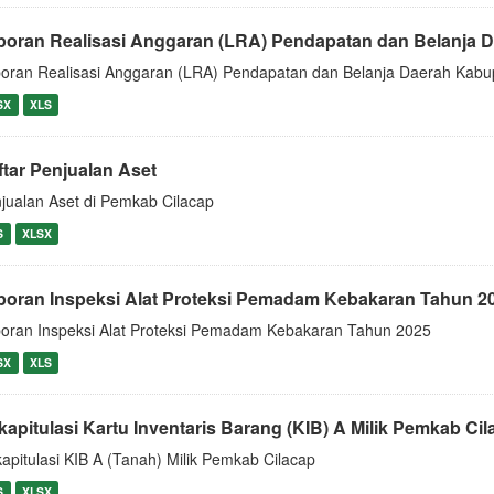
poran Realisasi Anggaran (LRA) Pendapatan dan Belanja Da
oran Realisasi Anggaran (LRA) Pendapatan dan Belanja Daerah Kabu
SX
XLS
ftar Penjualan Aset
jualan Aset di Pemkab Cilacap
S
XLSX
poran Inspeksi Alat Proteksi Pemadam Kebakaran Tahun 2
oran Inspeksi Alat Proteksi Pemadam Kebakaran Tahun 2025
SX
XLS
kapitulasi Kartu Inventaris Barang (KIB) A Milik Pemkab Ci
apitulasi KIB A (Tanah) Milik Pemkab Cilacap
S
XLSX