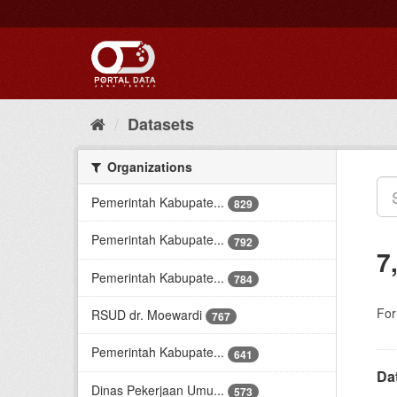
Skip
to
content
Datasets
Organizations
Pemerintah Kabupate...
829
Pemerintah Kabupate...
792
7
Pemerintah Kabupate...
784
For
RSUD dr. Moewardi
767
Pemerintah Kabupate...
641
Da
Dinas Pekerjaan Umu...
573