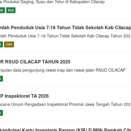
a Produksi Daging, Susu dan Telur di Kabupaten Cilacap
SX
XLS
mlah Penduduk Usia 7-16 Tahun Tidak Sekolah Kab Cilaca
lah Penduduk Usia 7-16 Tahun Tidak Sekolah Kab Cilacap Tahun 202
S
CSV
R RSUD CILACAP TAHUN 2025
pulan data pengunjung rawat inap dan rawat jalan RSUD CILACAP
S
P Inspektorat TA 2026
cana Umum Pengadaan Inspektorat Provinsi Jawa Tengah Tahun 202
S
kapitulasi Kartu Inventaris Barang (KIB) D Milik Pemkab Ci