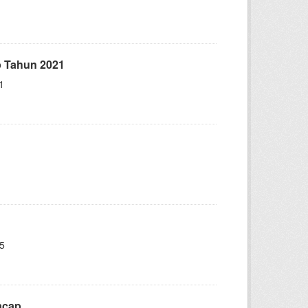
p Tahun 2021
1
5
lacap