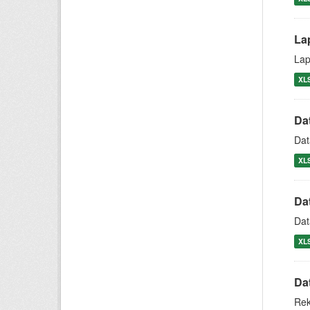
La
Lap
XL
Da
Dat
XL
Da
Dat
XL
Da
Rek