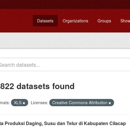
Datasets
Organizations
Groups
Show
,822 datasets found
mats:
XLS
Licenses:
Creative Commons Attribution
ta Produksi Daging, Susu dan Telur di Kabupaten Cilacap