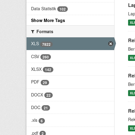
La
Data Statistik
102
Lap
Show More Tags
XL
Formats
Re
XLS
7822
Ber
CSV
260
XL
XLSX
142
Re
PDF
29
Ber
XL
DOCX
22
DOC
21
Re
Rek
.xls
6
XL
.pdf
2