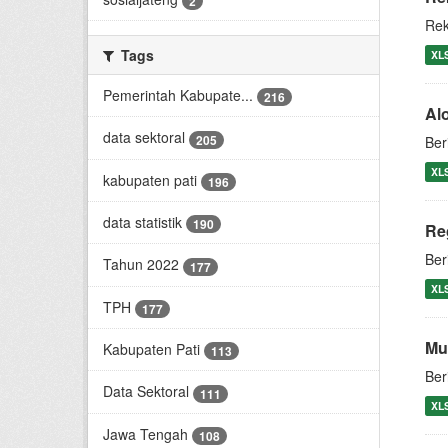
2
Rek
Tags
XL
Pemerintah Kabupate...
216
Al
data sektoral
205
Ber
XL
kabupaten pati
196
data statistik
190
Re
Ber
Tahun 2022
177
XL
TPH
177
Mu
Kabupaten Pati
113
Ber
Data Sektoral
111
XL
Jawa Tengah
108