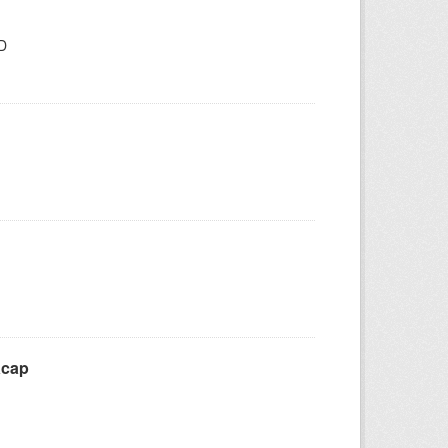
BD
acap