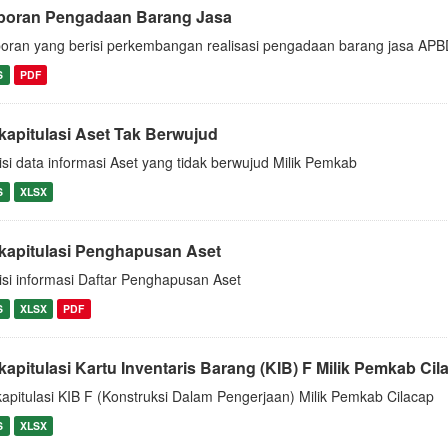
poran Pengadaan Barang Jasa
oran yang berisi perkembangan realisasi pengadaan barang jasa AP
S
PDF
kapitulasi Aset Tak Berwujud
isi data informasi Aset yang tidak berwujud Milik Pemkab
S
XLSX
kapitulasi Penghapusan Aset
isi informasi Daftar Penghapusan Aset
S
XLSX
PDF
kapitulasi Kartu Inventaris Barang (KIB) F Milik Pemkab Cil
apitulasi KIB F (Konstruksi Dalam Pengerjaan) Milik Pemkab Cilacap
S
XLSX