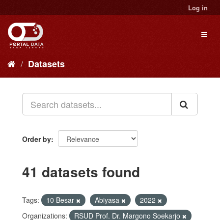
Skip
Log in
to
content
Toggl
naviga
Datasets
Order by
41 datasets found
Tags:
10 Besar
Abiyasa
2022
Organizations:
RSUD Prof. Dr. Margono Soekarjo