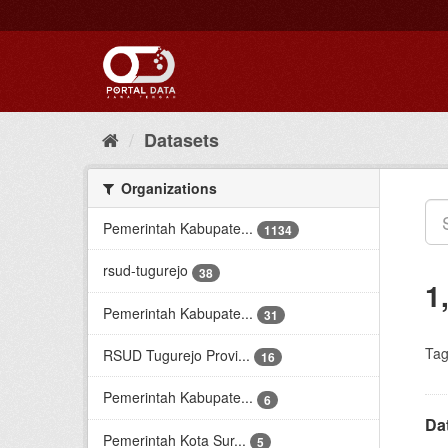
Skip
to
content
Datasets
Organizations
Pemerintah Kabupate...
1134
rsud-tugurejo
38
1
Pemerintah Kabupate...
31
Tag
RSUD Tugurejo Provi...
16
Pemerintah Kabupate...
6
Da
Pemerintah Kota Sur...
5