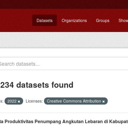
Datasets
Organizations
Groups
Show
,234 datasets found
s:
2022
Licenses:
Creative Commons Attribution
ta Produktivitas Penumpang Angkutan Lebaran di Kabupate