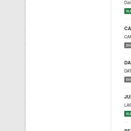
Dat
XL
CA
CA
DO
DA
DA
DO
JU
LA
XL
PE