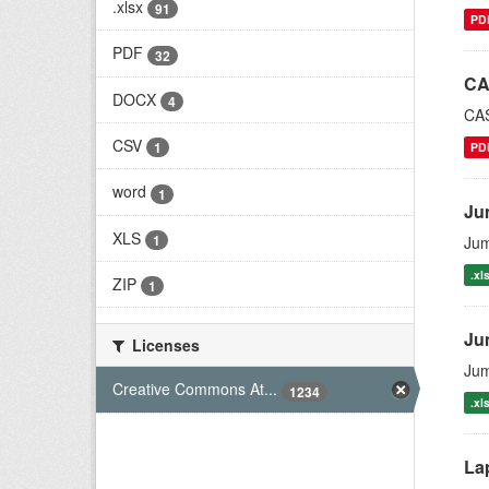
.xlsx
91
PD
PDF
32
CA
DOCX
4
CA
CSV
1
PD
word
1
Ju
XLS
1
Jum
.xl
ZIP
1
Ju
Licenses
Jum
Creative Commons At...
1234
.xl
La