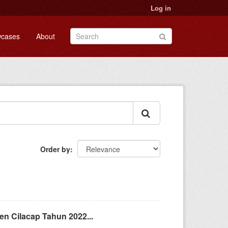
Log in
cases
About
Order by
n Cilacap Tahun 2022...