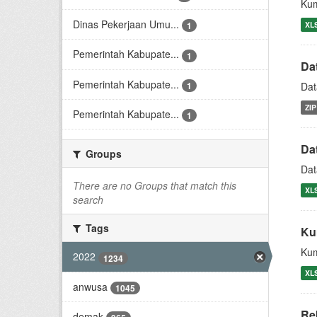
Kum
Dinas Pekerjaan Umu...
XL
1
Pemerintah Kabupate...
1
Da
Pemerintah Kabupate...
1
Dat
ZIP
Pemerintah Kabupate...
1
Da
Groups
Dat
There are no Groups that match this
XL
search
Tags
Ku
Ku
2022
1234
XL
anwusa
1045
Re
demak