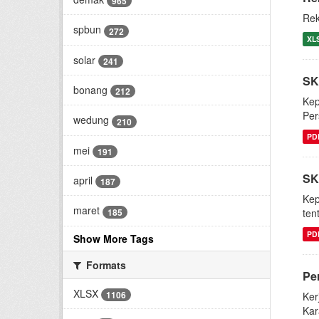
965
Rek
spbun
272
XL
solar
241
SK
bonang
212
Kep
Per
wedung
210
PD
mei
191
SK
april
187
Kep
maret
185
ten
PD
Show More Tags
Formats
Pe
XLSX
1106
Ker
Kar