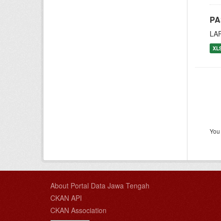
PA
LA
XL
You 
About Portal Data Jawa Tengah
CKAN API
CKAN Association