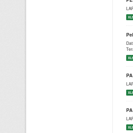
LA
XL
Pe
Dat
Ter
XL
PA
LA
XL
PA
LA
XL