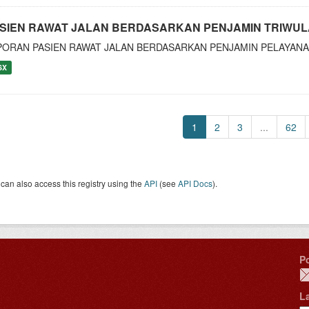
SIEN RAWAT JALAN BERDASARKAN PENJAMIN TRIWULAN
PORAN PASIEN RAWAT JALAN BERDASARKAN PENJAMIN PELAYANAN
SX
1
2
3
...
62
can also access this registry using the
API
(see
API Docs
).
P
L