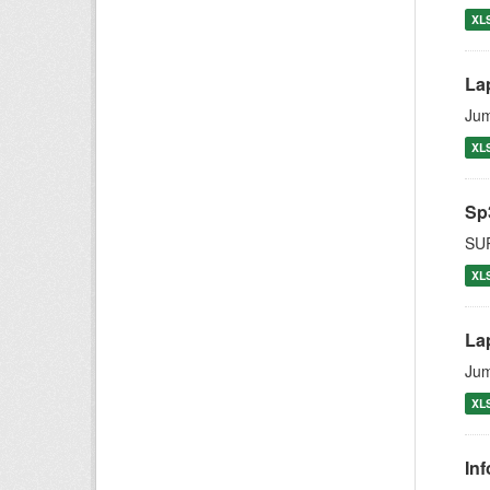
XL
La
Jum
XL
Sp
SU
XL
La
Jum
XL
In