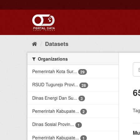
Skip
to
content
Datasets
Organizations
Pemerintah Kota Sur...
29
RSUD Tugurejo Provi...
28
6
Dinas Energi Dan Su...
3
Tag
Pemerintah Kabupate...
2
Dinas Sosial Provin...
1
Mu
Pemerintah Kabupate...
1