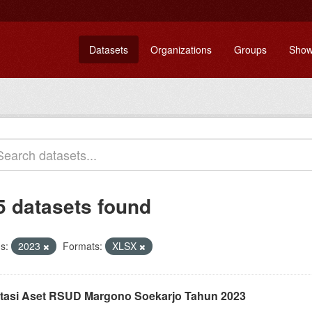
Datasets
Organizations
Groups
Show
5 datasets found
s:
2023
Formats:
XLSX
tasi Aset RSUD Margono Soekarjo Tahun 2023