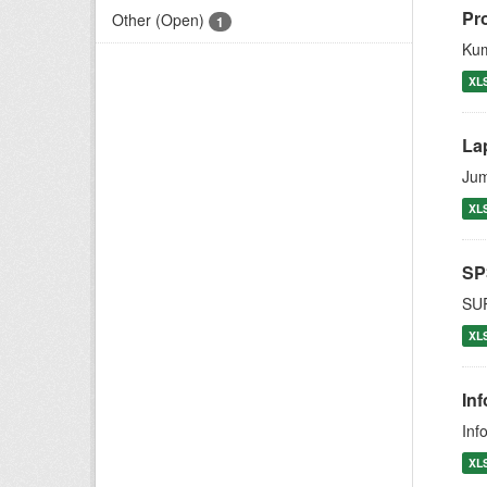
Pr
Other (Open)
1
Kum
XL
La
Jum
XL
SP
SU
XL
In
Inf
XL