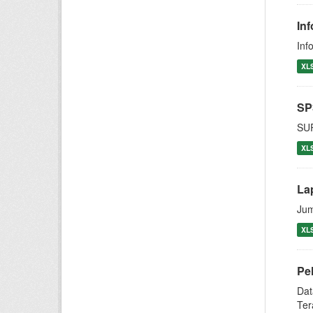
In
Inf
XL
SP
SU
XL
La
Jum
XL
Pe
Dat
Ter