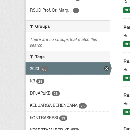
Dat
RSUD Prof. Dr. Marg...
XL
1
Groups
Pe
Rea
There are no Groups that match this
XL
search
Tags
Re
2023
65
Rea
XL
KB
28
DP3AP2KB
26
Re
Rea
KELUARGA BERENCANA
26
XL
KONTRASEPSI
19
Da
KESERTAAN BER-KB