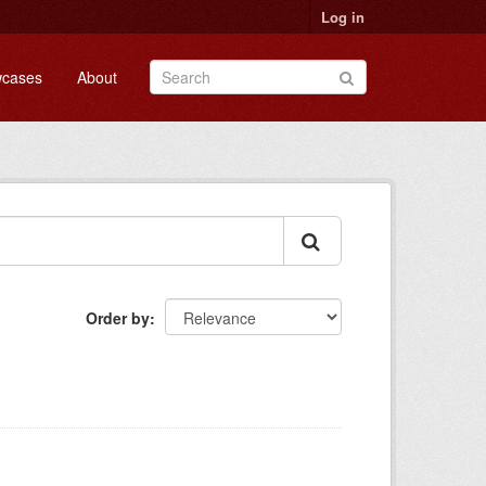
Log in
cases
About
Order by