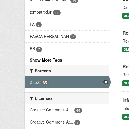
10
Daf
tempat tidur
10
XL
PA
7
Re
PASCA PERSALINAN
7
Rek
PB
7
XL
Show More Tags
Re
Formats
Rek
XLSX
65
XL
Licenses
In
Inf
Creative Commons At...
60
XL
Creative Commons At...
1