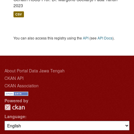
2023
CSV
You can also access this registry using the
API
(see
API Docs
).
About Portal Data Jawa Tengah
CKAN API
CKAN Association
Powered by
Language