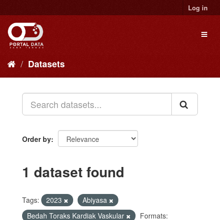
Skip
Log in
to
content
Toggl
naviga
Datasets
Order by
1 dataset found
Tags:
2023
Abiyasa
Bedah Toraks Kardiak Vaskular
Formats: