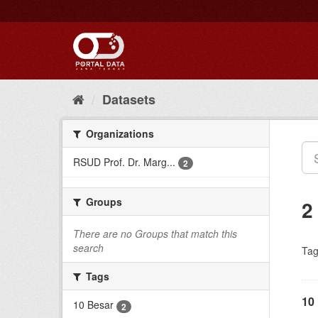
Skip
to
content
Datasets
Organizations
RSUD Prof. Dr. Marg...
2
Groups
2
There are no Groups that match this
search
Tag
Tags
10
10 Besar
2