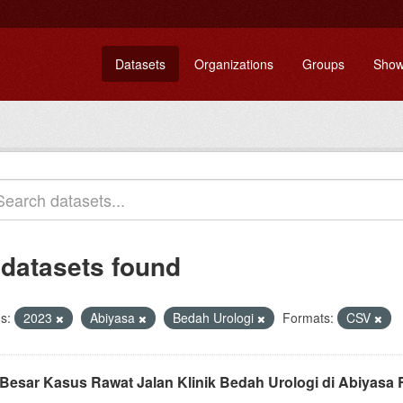
Datasets
Organizations
Groups
Show
 datasets found
s:
2023
Abiyasa
Bedah Urologi
Formats:
CSV
 Besar Kasus Rawat Jalan Klinik Bedah Urologi di Abiyasa