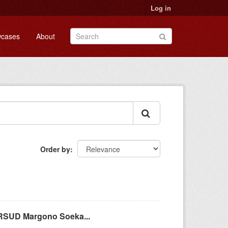
Log in
cases
About
Order by
 RSUD Margono Soeka...