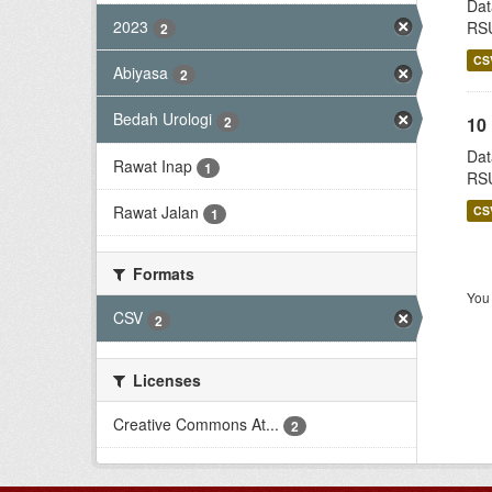
Dat
2023
RSU
2
CS
Abiyasa
2
Bedah Urologi
2
10
Dat
Rawat Inap
1
RSU
Rawat Jalan
CS
1
Formats
You 
CSV
2
Licenses
Creative Commons At...
2