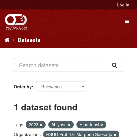
Skip
Log in
to
content
Toggl
naviga
Datasets
Order by
1 dataset found
Tags:
2023
Abiyasa
Hipertensi
Organizations:
RSUD Prof. Dr. Margono Soekarjo