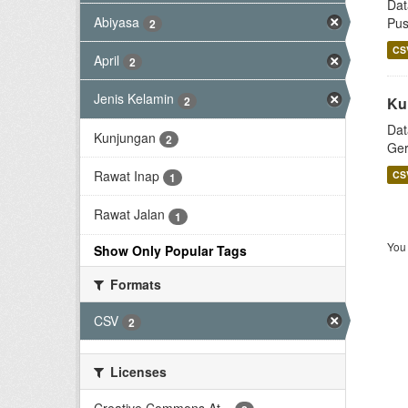
Dat
Abiyasa
Pus
2
CS
April
2
Jenis Kelamin
2
Ku
Dat
Kunjungan
2
Ger
Rawat Inap
CS
1
Rawat Jalan
1
You 
Show Only Popular Tags
Formats
CSV
2
Licenses
Creative Commons At...