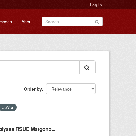
Log in
cases
About
Order by
CSV
Abiyasa RSUD Margono...