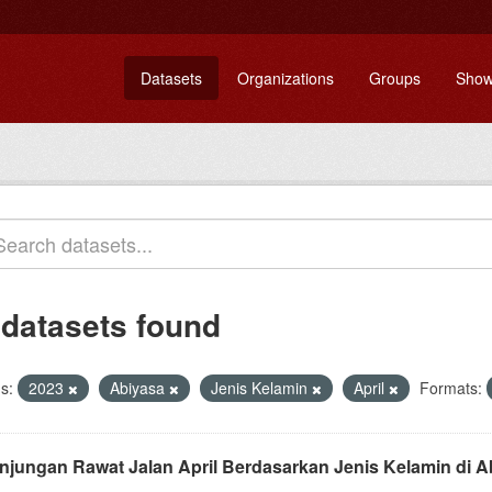
Datasets
Organizations
Groups
Show
 datasets found
s:
2023
Abiyasa
Jenis Kelamin
April
Formats:
njungan Rawat Jalan April Berdasarkan Jenis Kelamin di 