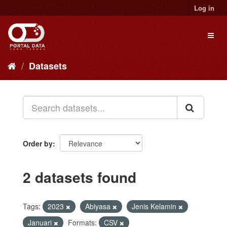
Skip
Log in
to
content
Toggl
naviga
Datasets
Order by
2 datasets found
Tags:
2023
Abiyasa
Jenis Kelamin
Januari
Formats:
CSV