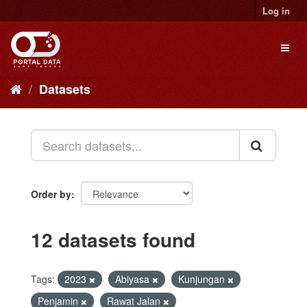
Skip
Log in
to
content
Toggl
naviga
Datasets
Order by
12 datasets found
Tags:
2023
Abiyasa
Kunjungan
Penjamin
Rawat Jalan