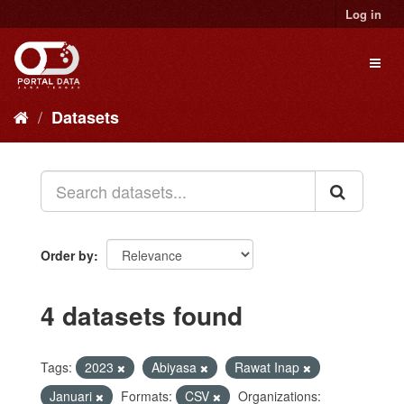
Skip
Log in
to
content
Toggl
naviga
Datasets
Order by
4 datasets found
Tags:
2023
Abiyasa
Rawat Inap
Januari
Formats:
CSV
Organizations: