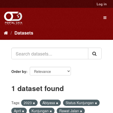
Skip
Log in
to
content
Toggl
naviga
Datasets
Order by
1 dataset found
Tags:
2023
Abiyasa
Status Kunjungan
April
Kunjungan
Rawat Jalan