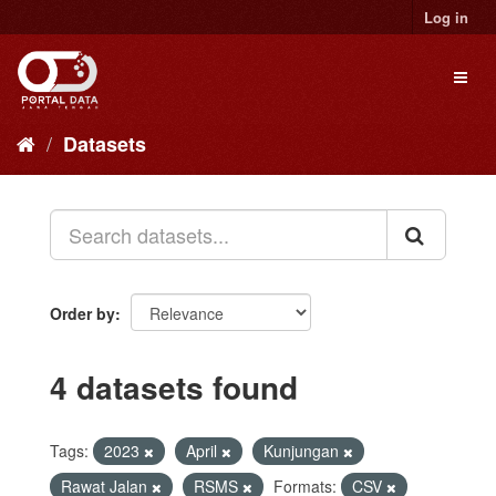
Skip
Log in
to
content
Toggl
naviga
Datasets
Order by
4 datasets found
Tags:
2023
April
Kunjungan
Rawat Jalan
RSMS
Formats:
CSV