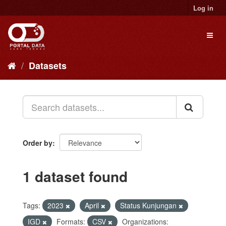
Skip
Log in
to
content
Toggl
naviga
Datasets
Order by
1 dataset found
Tags:
2023
April
Status Kunjungan
IGD
Formats:
CSV
Organizations: