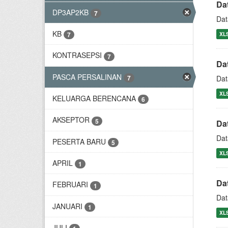
Da
DP3AP2KB
7
Dat
KB
XL
7
KONTRASEPSI
7
Da
PASCA PERSALINAN
7
Dat
XL
KELUARGA BERENCANA
6
AKSEPTOR
5
Da
Dat
PESERTA BARU
5
XL
APRIL
1
Da
FEBRUARI
1
Dat
JANUARI
1
XL
JULI