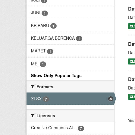
1
Da
JUNI
1
Dat
KB BARU
1
XL
KELUARGA BERENCA
1
Da
MARET
1
Dat
XL
MEI
1
Show Only Popular Tags
Da
Formats
Dat
XL
XLSX
7
Licenses
You 
Creative Commons At...
7