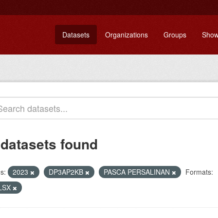
Datasets
Organizations
Groups
Show
 datasets found
s:
2023
DP3AP2KB
PASCA PERSALINAN
Formats:
LSX