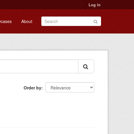
Log in
cases
About
Order by