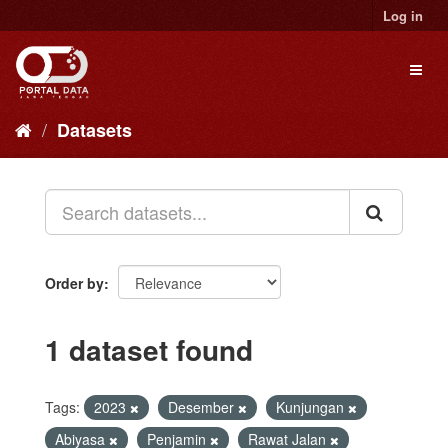
Skip
Log in
to
content
Toggl
naviga
Datasets
Order by
1 dataset found
Tags:
2023
Desember
Kunjungan
Abiyasa
Penjamin
Rawat Jalan