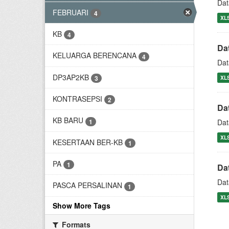
Dat
FEBRUARI
4
XL
KB
4
Da
KELUARGA BERENCANA
4
Dat
DP3AP2KB
3
XL
KONTRASEPSI
2
Da
KB BARU
1
Dat
XL
KESERTAAN BER-KB
1
PA
1
Da
Dat
PASCA PERSALINAN
1
XL
Show More Tags
Formats