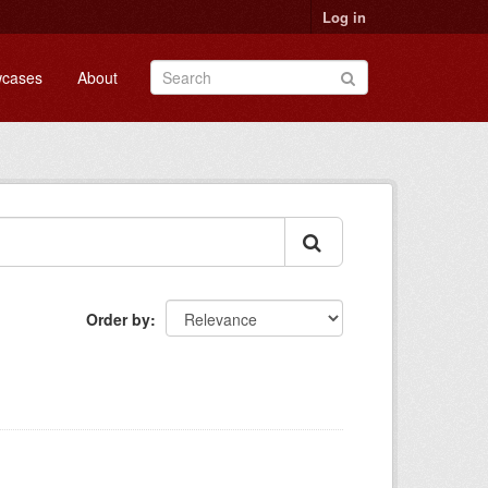
Log in
cases
About
Order by