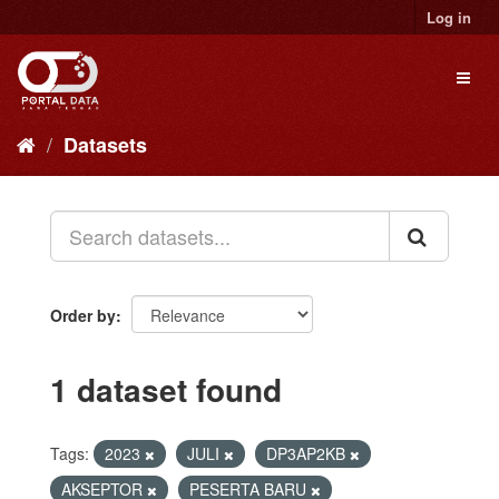
Skip
Log in
to
content
Toggl
naviga
Datasets
Order by
1 dataset found
Tags:
2023
JULI
DP3AP2KB
AKSEPTOR
PESERTA BARU