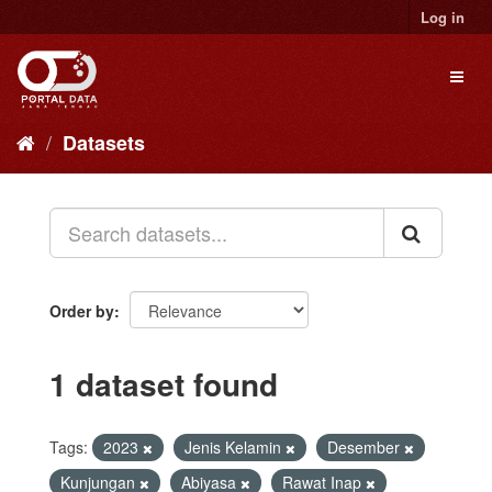
Skip
Log in
to
content
Toggl
naviga
Datasets
Order by
1 dataset found
Tags:
2023
Jenis Kelamin
Desember
Kunjungan
Abiyasa
Rawat Inap