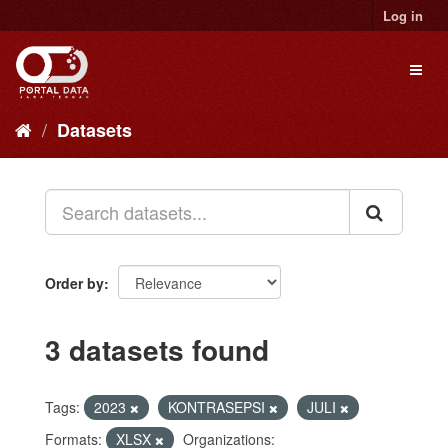
Skip
Log in
to
content
Toggl
naviga
Datasets
Order by
3 datasets found
Tags:
2023
KONTRASEPSI
JULI
Formats:
XLSX
Organizations: