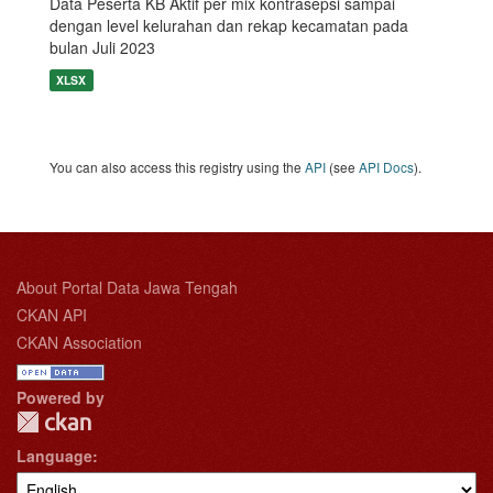
Data Peserta KB Aktif per mix kontrasepsi sampai
dengan level kelurahan dan rekap kecamatan pada
bulan Juli 2023
XLSX
You can also access this registry using the
API
(see
API Docs
).
About Portal Data Jawa Tengah
CKAN API
CKAN Association
Powered by
Language