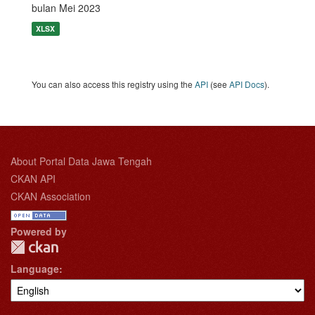
bulan Mei 2023
XLSX
You can also access this registry using the
API
(see
API Docs
).
About Portal Data Jawa Tengah
CKAN API
CKAN Association
Powered by
Language