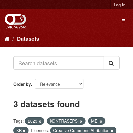
Skip
Log in
to
content
Toggl
naviga
Datasets
Order by
3 datasets found
Tags:
2023
KONTRASEPSI
MEI
KB
Licenses:
Creative Commons Attribution