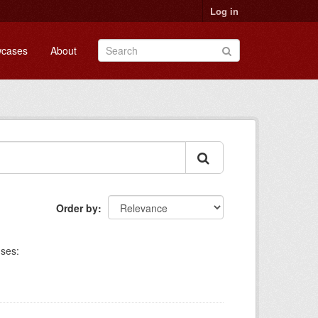
Log in
cases
About
Order by
nses: