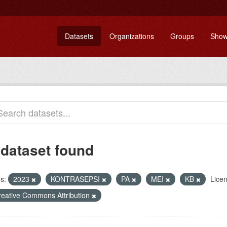
Datasets
Organizations
Groups
Show
 dataset found
s:
2023
KONTRASEPSI
PA
MEI
KB
Lice
reative Commons Attribution