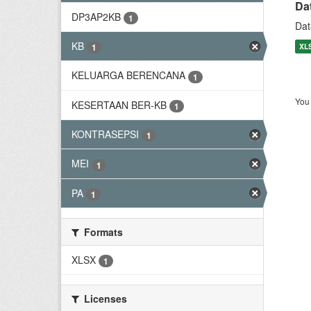
Da
DP3AP2KB
1
Dat
KB
XL
1
KELUARGA BERENCANA
1
You 
KESERTAAN BER-KB
1
KONTRASEPSI
1
MEI
1
PA
1
Formats
XLSX
1
Licenses