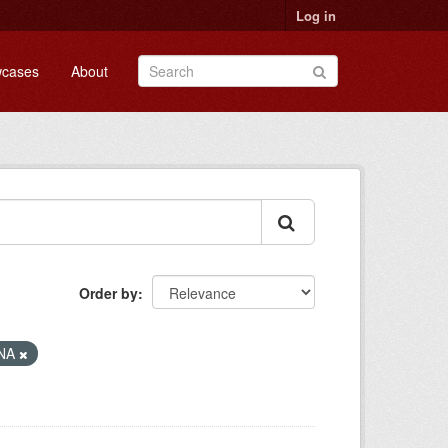
Log in
cases
About
Order by
ANA