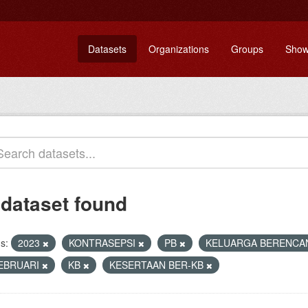
Datasets
Organizations
Groups
Show
 dataset found
s:
2023
KONTRASEPSI
PB
KELUARGA BERENC
EBRUARI
KB
KESERTAAN BER-KB