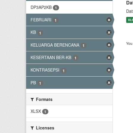
Da
DP3AP2KB
1
Dat
FEBRUARI
XL
1
KB
1
You 
KELUARGA BERENCANA
1
KESERTAAN BER-KB
1
KONTRASEPSI
1
PB
1
Formats
XLSX
1
Licenses