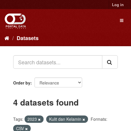
Skip
Log in
to
content
Toggl
naviga
Datasets
Order by
4 datasets found
Tags:
2023
Kulit dan Kelamin
Formats:
CSV