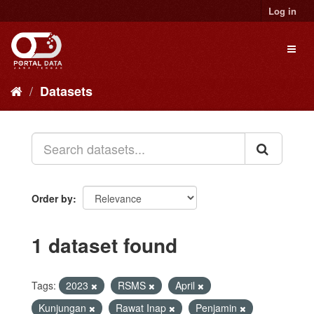
Skip
Log in
to
content
Toggl
naviga
Datasets
Order by
1 dataset found
Tags:
2023
RSMS
April
Kunjungan
Rawat Inap
Penjamin