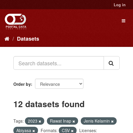
Skip
Log in
to
content
Toggl
naviga
Datasets
Order by
12 datasets found
Tags:
2023
Rawat Inap
Jenis Kelamin
Abiyasa
Formats:
CSV
Licenses: