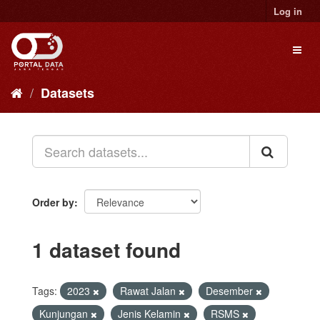
Skip
Log in
to
content
Toggl
naviga
Datasets
Order by
1 dataset found
Tags:
2023
Rawat Jalan
Desember
Kunjungan
Jenis Kelamin
RSMS