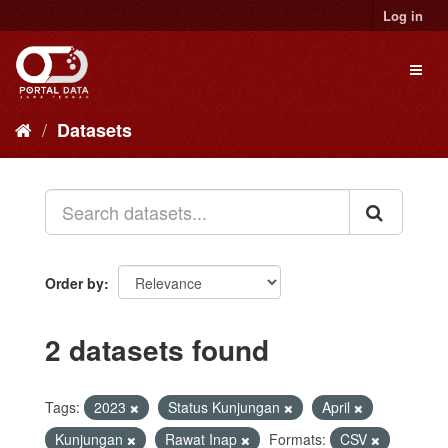
Skip
Log in
to
content
Toggl
naviga
Datasets
Order by
2 datasets found
Tags:
2023
Status Kunjungan
April
Kunjungan
Rawat Inap
Formats:
CSV