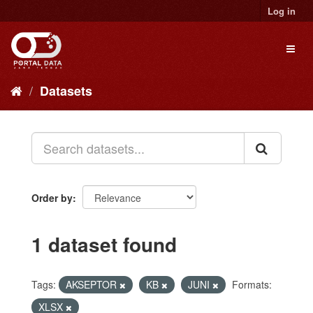
Skip
Log in
to
content
Toggl
naviga
Datasets
Order by
1 dataset found
Tags:
AKSEPTOR
KB
JUNI
Formats:
XLSX