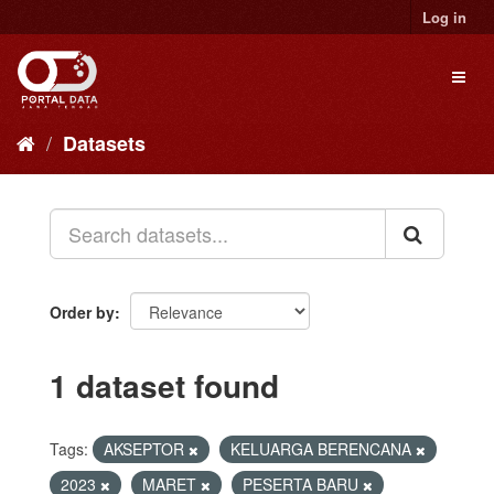
Skip
Log in
to
content
Toggl
naviga
Datasets
Order by
1 dataset found
Tags:
AKSEPTOR
KELUARGA BERENCANA
2023
MARET
PESERTA BARU