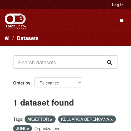
Skip
Log in
to
content
Toggl
naviga
Datasets
Order by
1 dataset found
Tags:
AKSEPTOR
KELUARGA BERENCANA
JUNI
Organizations: