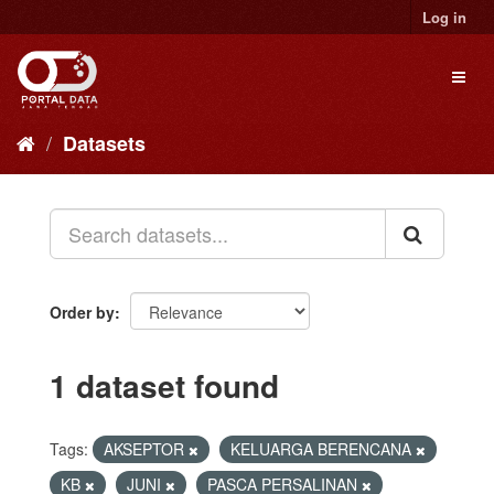
Skip
Log in
to
content
Toggl
naviga
Datasets
Order by
1 dataset found
Tags:
AKSEPTOR
KELUARGA BERENCANA
KB
JUNI
PASCA PERSALINAN